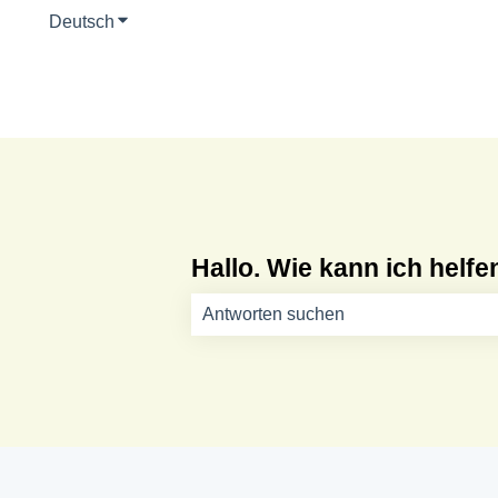
Deutsch
Untermenü für Übersetzungen anzeigen
Hallo. Wie kann ich helfe
Es gibt keine Vorschläge, da das Such