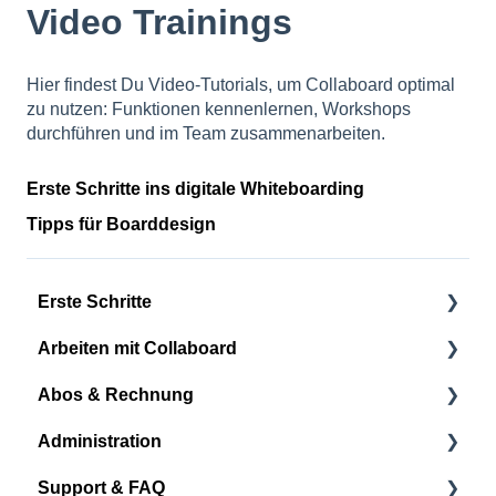
Video Trainings
Hier findest Du Video-Tutorials, um Collaboard optimal
zu nutzen: Funktionen kennenlernen, Workshops
durchführen und im Team zusammenarbeiten.
Erste Schritte ins digitale Whiteboarding
Tipps für Boarddesign
Erste Schritte
Arbeiten mit Collaboard
Registrierung / Anmelden
Abos & Rechnung
Starte mit deinem ersten Projekt
Whiteboard Navigation
Administration
Standard Objekt Optionen
Abos
Support & FAQ
Karten
Account Administration